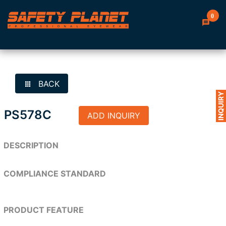
0
BACK
INQUIRY
PS578C
ADD INQUIRY